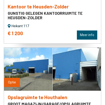
Kantoor te Heusden-Zolder
GUNSTIG GELEGEN KANTOORRUIMTE TE
HEUSDEN-ZOLDER
Heikant 117
€ 1 200
Meer info
optie
optie
Opslagruimte te Houthalen
GROOT MAGAZIJN/GARAGE/OPSLAGRUIMTE