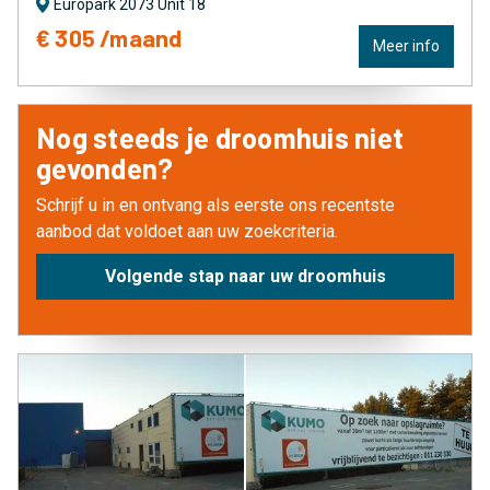
Europark 2073 Unit 18
€ 305 /maand
Meer info
Nog steeds je droomhuis niet
gevonden?
Schrijf u in en ontvang als eerste ons recentste
aanbod dat voldoet aan uw zoekcriteria.
Volgende stap naar uw droomhuis