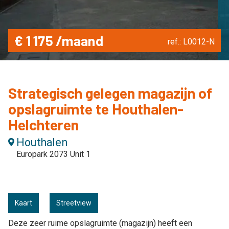
€ 1 175 /maand
ref.: L0012-N
Strategisch gelegen magazijn of
opslagruimte te Houthalen-
Helchteren
Houthalen
Europark 2073 Unit 1
Kaart
Streetview
Deze zeer ruime opslagruimte (magazijn) heeft een