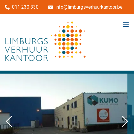
Menu overslaan en naar de inhoud gaan
011 230 330
info@limburgsverhuurkantoor.be
Previous
Nex