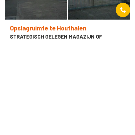
Opslagruimte te Houthalen
STRATEGISCH GELEGEN MAGAZIJN OF
OPSLAGRUIMTE TE HOUTHALEN-HELCHTEREN
Europark 2073 Unit 1
€ 1 175 /maand
Meer info
Contacteer ons
Neem nu vrijblijvend contact of vraag een schatting voor
verhuur van uw pand in Limburg.
Voornaam *