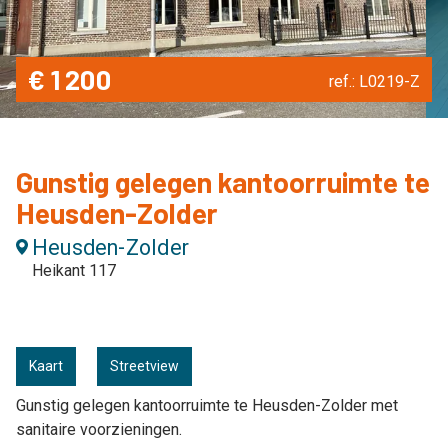
€ 1 200
ref.: L0219-Z
Gunstig gelegen kantoorruimte te
Heusden-Zolder
Heusden-Zolder
Heikant 117
Kaart
Streetview
Gunstig gelegen kantoorruimte te Heusden-Zolder met
sanitaire voorzieningen.