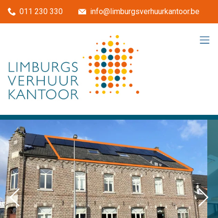
Menu overslaan en naar de inhoud gaan
011 230 330
info@limburgsverhuurkantoor.be
Previous
Nex