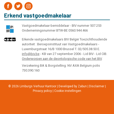
Erkend vastgoedmakelaar
Vastgoedmakelaar-bemiddelaar - BIV nummer 507.253
Ondernemingsnummer BTW-BE 0560.944.466
Erkende vastgoedmakelaars BIV België Toezichthoudende
autoriteit : Beroepsinstituut van Vastgoedmakelaars -
Luxemburgstraat 16/B 1000 Brussel T. 02/505.38.50 E.
info@biv.be
- KB van 27 september 2006 - Lid BIV - Lid CIB.
Onderworpen aan de deontologische code van het BIV
.
Verzekering BA & Borgstelling: NV AXA Belgium polis
730.390.160
© 2026 Limburgs Verhuur Kantoor |
Developed by Zabun
|
Disclaimer
|
Privacy policy
|
Cookie instellingen