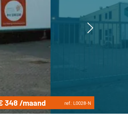
Next
€ 348 /maand
ref.: L0028-N