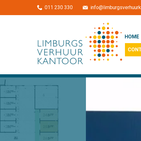
Menu overslaan en naar de inhoud gaan
011 230 330
info@limburgsverhuurk
HOME
CON