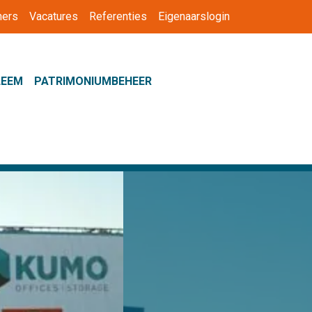
ners
Vacatures
Referenties
Eigenaarslogin
LEEM
PATRIMONIUMBEHEER