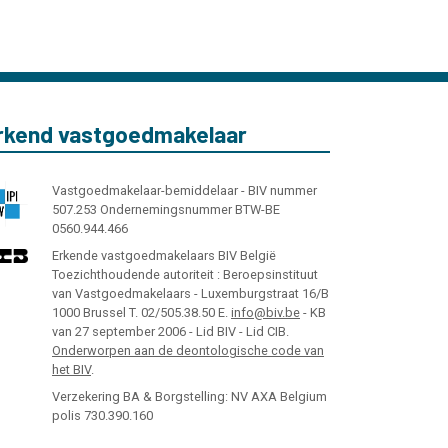
rkend vastgoedmakelaar
Vastgoedmakelaar-bemiddelaar - BIV nummer
507.253 Ondernemingsnummer BTW-BE
0560.944.466
Erkende vastgoedmakelaars BIV België
Toezichthoudende autoriteit : Beroepsinstituut
van Vastgoedmakelaars - Luxemburgstraat 16/B
1000 Brussel T. 02/505.38.50 E.
info@biv.be
- KB
van 27 september 2006 - Lid BIV - Lid CIB.
Onderworpen aan de deontologische code van
het BIV
.
Verzekering BA & Borgstelling: NV AXA Belgium
polis 730.390.160