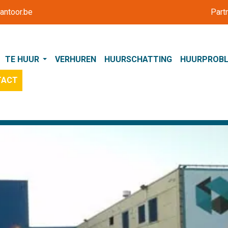
antoor.be
Part
TE HUUR
VERHUREN
HUURSCHATTING
HUURPROB
TACT