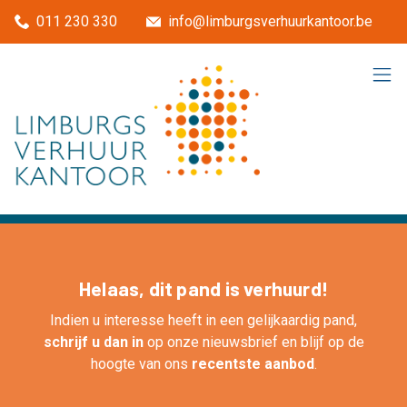
Menu overslaan en naar de inhoud gaan
011 230 330
info@limburgsverhuurkantoor.be
Helaas, dit pand is verhuurd!
Indien u interesse heeft in een gelijkaardig pand,
schrijf u dan in
op onze nieuwsbrief en blijf op de
hoogte van ons
recentste aanbod
.