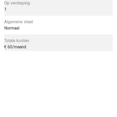
Op verdieping:
1
Algemene staat:
Normaal
Totale kosten:
€ 60/maand
Limburgs Verhuur Kantoor
Genkersteenweg 426a
3500 Hasselt
011 230 330
info@limburgsverhuurkantoor.be
Volg ons