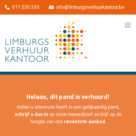
Menu overslaan en naar de inhoud gaan
011 230 330
info@limburgsverhuurkantoor.be
Helaas, dit pand is verhuurd!
Indien u interesse heeft in een gelijkaardig pand,
schrijf u dan in
op onze nieuwsbrief en blijf op de
hoogte van ons
recentste aanbod
.