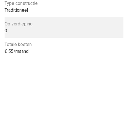
Type constructie:
Traditioneel
Op verdieping:
0
Totale kosten:
€ 55/maand
Limburgs Verhuur Kantoor
Genkersteenweg 426a
3500 Hasselt
011 230 330
info@limburgsverhuurkantoor.be
Volg ons